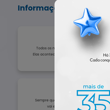
Informações
Saiba sobre nos
Todos os meses teremos ao menos uma liv
Elas acontecem pela plataforma do Zoom e v
cada mês e pedir para sua e
Nossos treinamento
Sempre que houver uma agenda de treinam
vai encontrar todos os detalhes e 