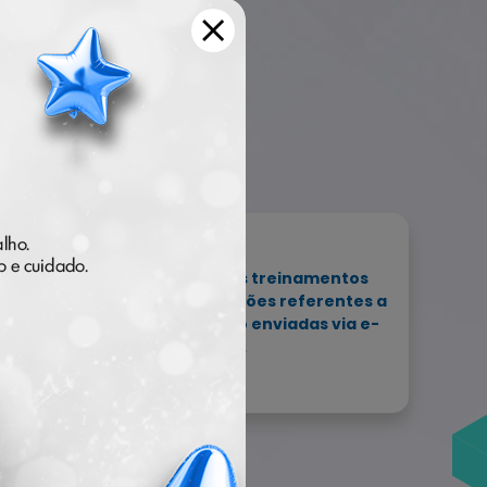
As datas, horários e temas dos treinamentos
m ser alterados. As informações referentes a
lquer tipo de alteração serão enviadas via e-
mail e WhatsApp.