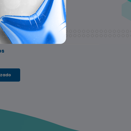
os
izado