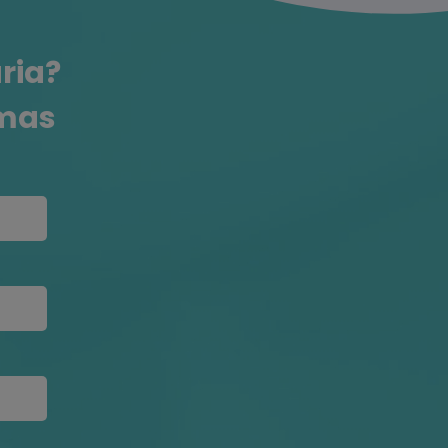
ria?
emas