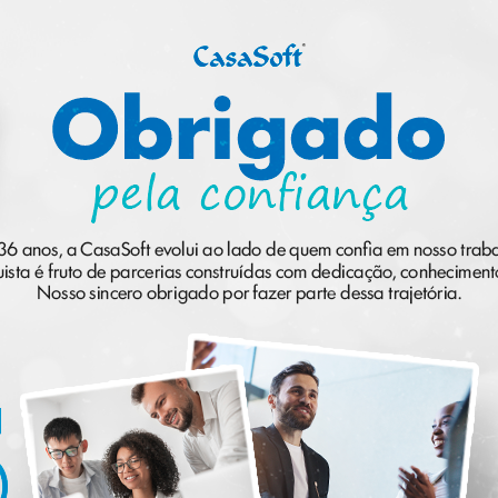
sas lives
e com duração entre 1 a 2 horas.
ocê pode se inscrever no início de
quipe fazer o mesmo.
* 
0
0
%
pode
1
1
qua
2
2
3
3
4
4
s presenciais
5
5
6
6
ento presencial, é aqui que você
7
7
também poderá se inscrever.
8
8