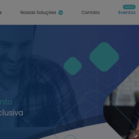
s
Nossas Soluções
Contato
Eventos
Sistemas
Sites
nto
clusiva