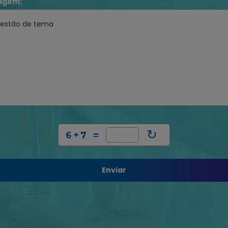
agem:
↻
Enviar