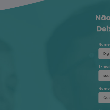
Não
Dei
Nome
E-mail
Nome 