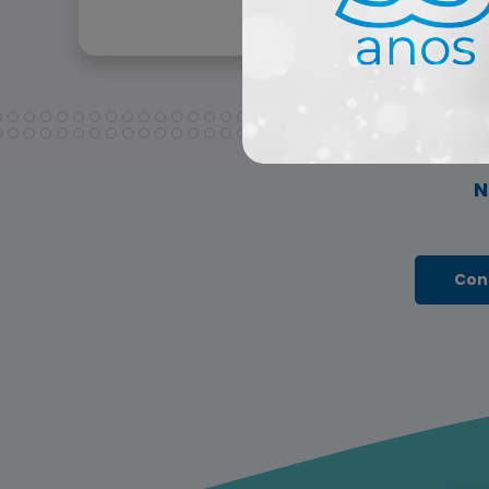
N
Con